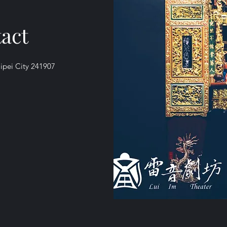
act
pei City 241907